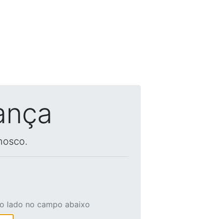
ança
nosco.
ao lado no campo abaixo