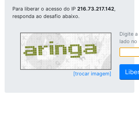
Para liberar o acesso
do IP
216.73.217.142
,
responda ao desafio abaixo.
Digite 
lado no
[trocar imagem]