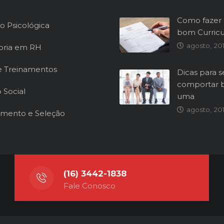
Como fazer
o Psicológica
bom Curric
agosto, 20
oria em RH
e Treinamentos
Dicas para s
comportar
 Social
uma
agosto, 20
mento e Seleção
(16) 3442-1838
Fale Conosco