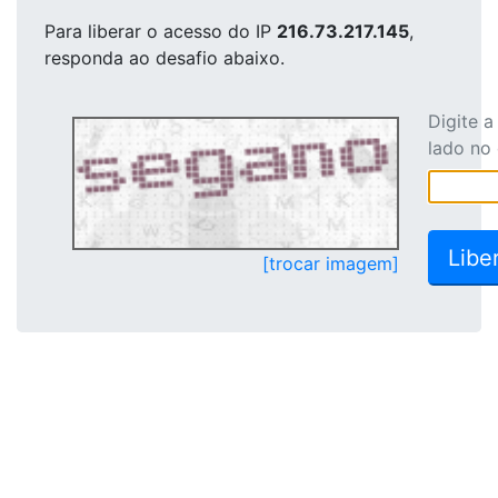
Para liberar o acesso
do IP
216.73.217.145
,
responda ao desafio abaixo.
Digite 
lado no
[trocar imagem]