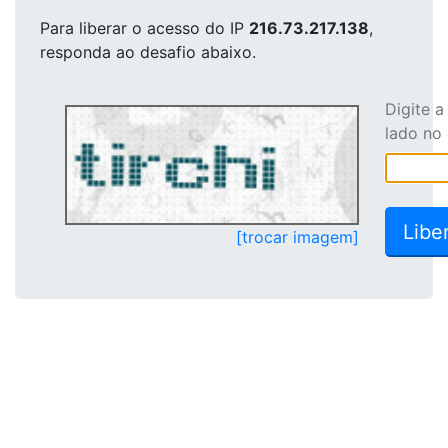
Para liberar o acesso
do IP
216.73.217.138
,
responda ao desafio abaixo.
Digite 
lado no
[trocar imagem]