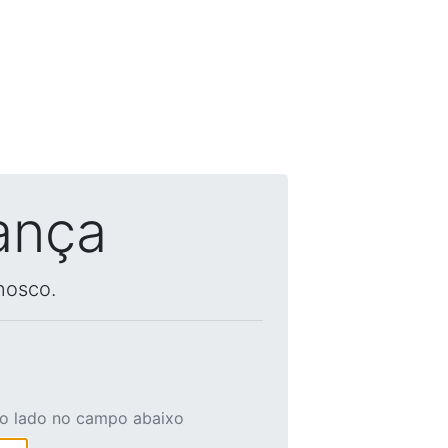
ança
nosco.
ao lado no campo abaixo