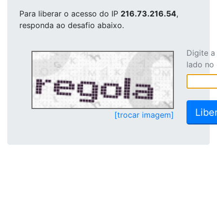
Para liberar o acesso
do IP
216.73.216.54
,
responda ao desafio abaixo.
Digite 
lado no
[trocar imagem]